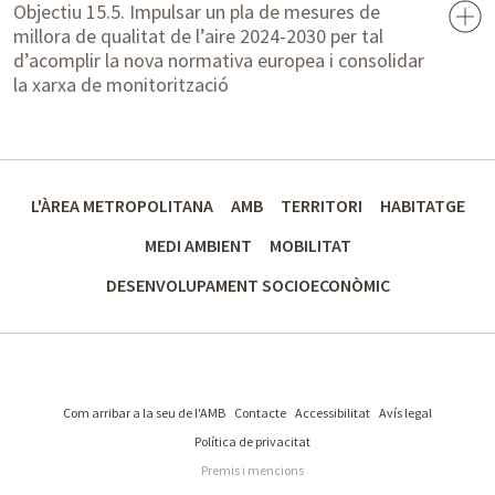
Objectiu 15.5. Impulsar un pla de mesures de
millora de qualitat de l’aire 2024-2030 per tal
d’acomplir la nova normativa europea i consolidar
la xarxa de monitorització
L'ÀREA METROPOLITANA
AMB
TERRITORI
HABITATGE
MEDI AMBIENT
MOBILITAT
DESENVOLUPAMENT SOCIOECONÒMIC
Com arribar a la seu de l'AMB
Contacte
Accessibilitat
Avís legal
Política de privacitat
Premis i mencions